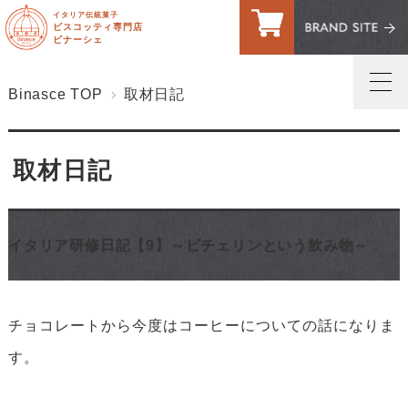
イタリア伝統菓子
ビスコッティ専門店
ビナーシェ
Binasce TOP
取材日記
トップページ
取材日記
マイページへログイン
ご利用案内・送料
イタリア研修日記【9】～ビチェリンという飲み物～
お問い合わせ
お客様の声
チョコレートから今度はコーヒーについての話になりま
買い物カゴ
す。