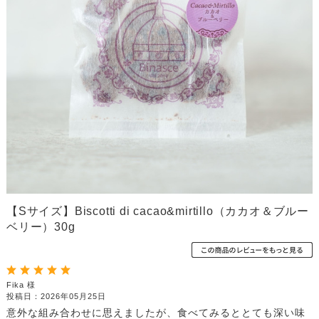
【米粉】コメコッティ
【千葉限定】ちばビス
グラノーラ
限定商品
コーヒー
詰合せ
贈答用紙袋・箱など
【Sサイズ】Biscotti di cacao&mirtillo（カカオ＆ブルー
ベリー）30g
Fika 様
投稿日：2026年05月25日
意外な組み合わせに思えましたが、食べてみるととても深い味