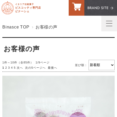
イタリア伝統菓子
ビスコッティ専門店
ビナーシェ
Binasce TOP
お客様の声
トップページ
お客様の声
マイページへログイン
ご利用案内・送料
1件～10件（全85件） 1/9ページ
並び順：
1
2
3
4
5
次へ
次の5ページへ
最後へ
お問い合わせ
お客様の声
買い物カゴ
ビスコッティ