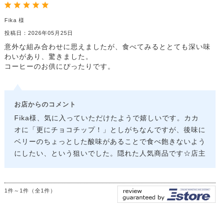
【米粉】コメコッティ
Fika 様
【千葉限定】ちばビス
投稿日：2026年05月25日
グラノーラ
意外な組み合わせに思えましたが、食べてみるととても深い味
限定商品
わいがあり、驚きました。
コーヒーのお供にぴったりです。
コーヒー
詰合せ
贈答用紙袋・箱など
お店からのコメント
Fika様、気に入っていただけたようで嬉しいです。カカ
オに「更にチョコチップ！」としがちなんですが、後味に
ベリーのちょっとした酸味があることで食べ飽きないよう
にしたい、という狙いでした。隠れた人気商品です☆店主
1件～1件（全1件）