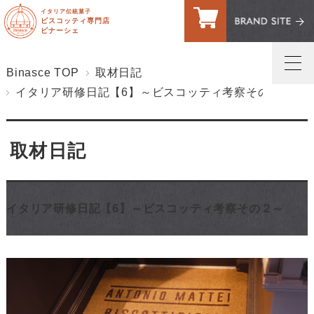
イタリア伝統菓子
ビスコッティ専門店
ビナーシェ
Binasce TOP
取材日記
イタリア研修日記【6】～ビスコッティ考察その２～
トップページ
マイページへログイン
取材日記
ご利用案内・送料
お問い合わせ
イタリア研修日記【6】～ビスコッティ考察その２～
お客様の声
買い物カゴ