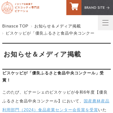
イタリア伝統菓子
ビスコッティ専門店
ビナーシェ
Binasce TOP
お知らせ＆メディア掲載
ビスケッピが「優良ふるさと食品中央コンクール」受賞
トップページ
マイページへログイン
お知らせ＆メディア掲載
ご利用案内・送料
お問い合わせ
ビスケッピが「優良ふるさと食品中央コンクール」受
賞！
お客様の声
このたび、ビナーシェのビスケッピが令和6年度【優良
買い物カゴ
ふるさと食品中央コンクール】において、
国産農林産品
利用部門（2024）食品産業センター会長賞を受賞
いた