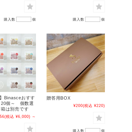
購入数
個
購入数
個
Binasceおすす
贈答用BOX
20個～ 個数選
¥200
(税込 ¥220)
答箱は別売です
56
(税込 ¥6,000)
～
購入数
個