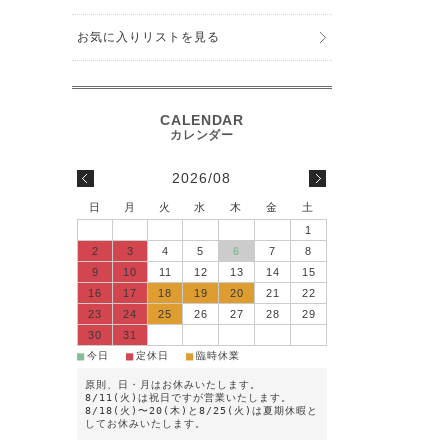
お気に入りリストを見る
2026/08
日
月
火
水
木
金
土
1
2
3
4
5
6
7
8
9
10
11
12
13
14
15
16
17
18
19
20
21
22
23
24
25
26
27
28
29
30
31
■
■
■
今日
定休日
臨時休業
原則、日・月はお休みいたします。
8/11(火)は祝日ですが営業いたします。
8/18(火)〜20(木)と8/25(火)は夏期休暇と
してお休みいたします。