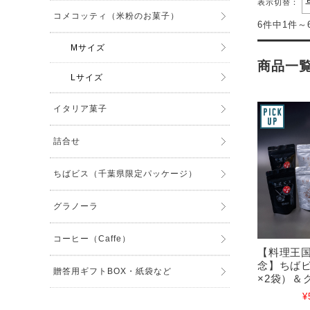
表示切替：
コメコッティ（米粉のお菓子）
6件中1件～
Mサイズ
商品一
Lサイズ
イタリア菓子
詰合せ
ちばビス（千葉県限定パッケージ）
グラノーラ
コーヒー（Caffe）
【料理王国
念】ちばビ
贈答用ギフトBOX・紙袋など
×2袋）＆
¥