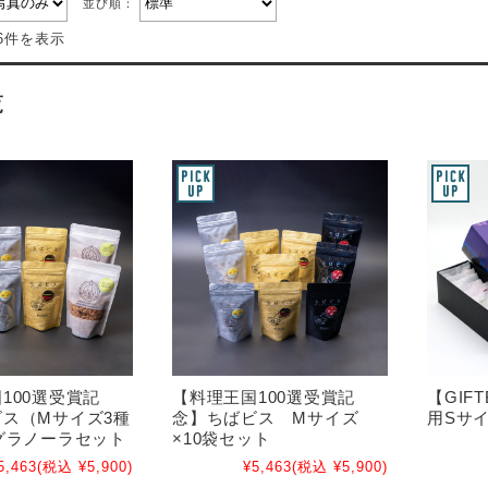
並び順：
6件を表示
覧
100選受賞記
【料理王国100選受賞記
【GIFT
ス（Mサイズ3種
念】ちばビス Mサイズ
用Sサ
グラノーラセット
×10袋セット
5,463
(税込 ¥5,900)
¥5,463
(税込 ¥5,900)