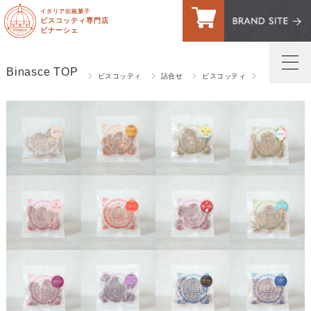
イタリア伝統菓子
ビスコッティ専門店
ビナーシェ
Binasce TOP
ビスコッティ
詰合せ
ビスコッティ
Sサイズ
トップページ
マイページへログイン
ご利用案内・送料
お問い合わせ
お客様の声
買い物カゴ