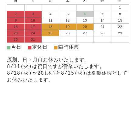
日
月
火
水
木
金
土
1
2
3
4
5
6
7
8
9
10
11
12
13
14
15
16
17
18
19
20
21
22
23
24
25
26
27
28
29
30
31
■
■
■
今日
定休日
臨時休業
原則、日・月はお休みいたします。
8/11(火)は祝日ですが営業いたします。
8/18(火)〜20(木)と8/25(火)は夏期休暇として
お休みいたします。