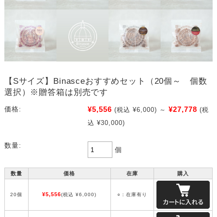
【Sサイズ】Binasceおすすめセット（20個～ 個数
選択）※贈答箱は別売です
¥5,556
¥27,778
価格:
(税込 ¥6,000)
～
(税
込 ¥30,000)
数量:
個
数量
価格
在庫
購入
¥5,556
20個
(税込 ¥6,000)
○：在庫有り