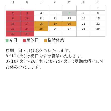
日
月
火
水
木
金
土
1
2
3
4
5
6
7
8
9
10
11
12
13
14
15
16
17
18
19
20
21
22
23
24
25
26
27
28
29
30
31
■
■
■
今日
定休日
臨時休業
原則、日・月はお休みいたします。
8/11(火)は祝日ですが営業いたします。
8/18(火)〜20(木)と8/25(火)は夏期休暇として
お休みいたします。