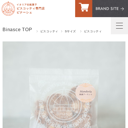
イタリア伝統菓子
ビスコッティ専門店
ビナーシェ
Binasce TOP
ビスコッティ
Sサイズ
ビスコッティ
トップページ
マイページへログイン
ご利用案内・送料
お問い合わせ
お客様の声
買い物カゴ